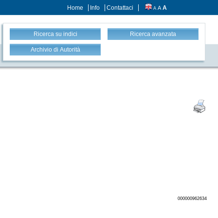
Home
Info
Contattaci
A
A
A
Ricerca su indici
Ricerca avanzata
Archivio di Autorità