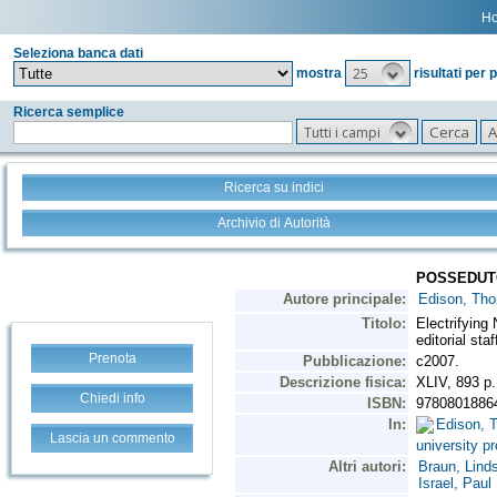
H
Seleziona banca dati
25
mostra
risultati per 
Ricerca semplice
Tutti i campi
Ricerca su indici
Archivio di Autorità
Prenota
Chiedi info
Lascia un commento