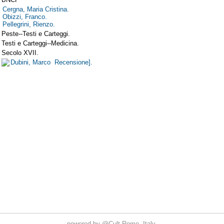
powered by
@Cult
Rome, Italy.