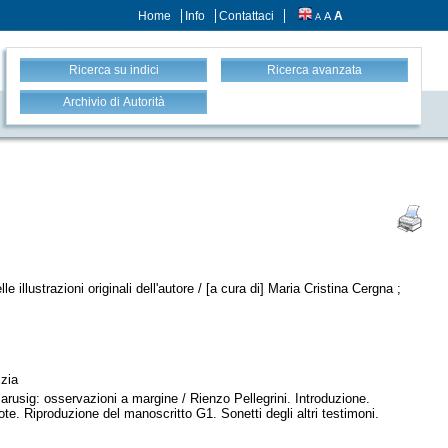
Home
Info
Contattaci
A
A
A
Ricerca su indici
Ricerca avanzata
Archivio di Autorità