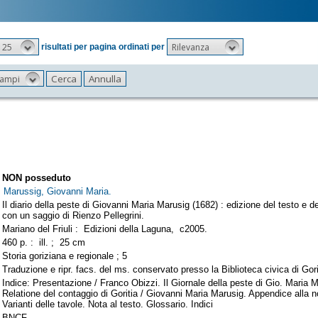
25
Rilevanza
risultati per pagina ordinati per
 campi