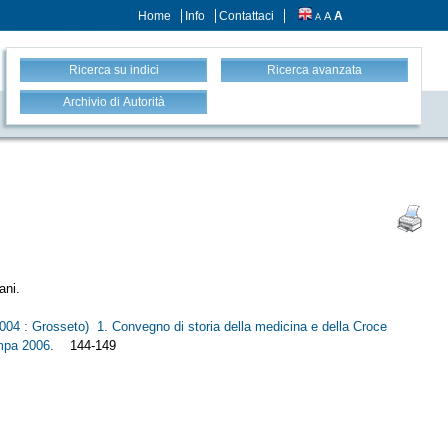
Home
Info
Contattaci
A
A
A
Ricerca su indici
Ricerca avanzata
Archivio di Autorità