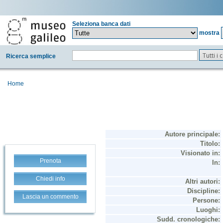
Seleziona banca dati
mostra
Tutti i
Ricerca semplice
Home
Prenota
Chiedi info
Lascia un commento