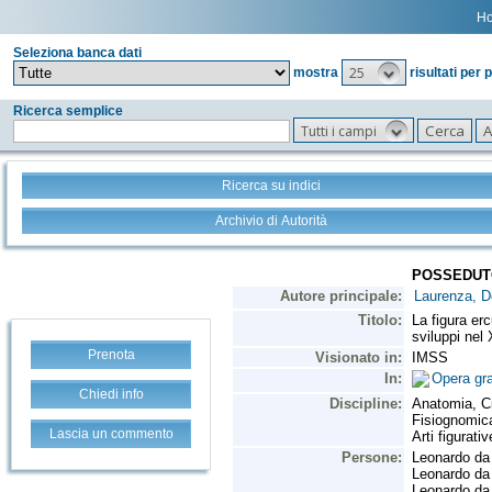
H
Seleziona banca dati
25
mostra
risultati per 
Ricerca semplice
Tutti i campi
Ricerca su indici
Archivio di Autorità
Prenota
Chiedi info
Lascia un commento