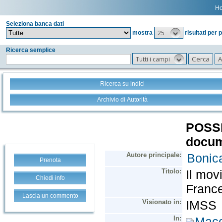
H
Seleziona banca dati
25
mostra
risultati per 
Ricerca semplice
Tutti i campi
Ricerca su indici
Archivio di Autorità
Prenota
Chiedi info
Lascia un commento