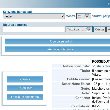
H
Seleziona banca dati
25
mostra
risultati per 
Ricerca semplice
Tutti i campi
Ricerca su indici
Archivio di Autorità
Prenota
Chiedi info
Lascia un commento