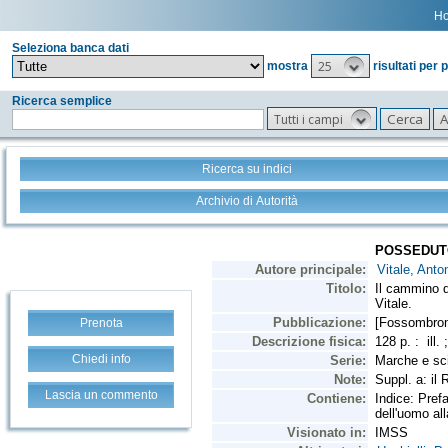
H
Seleziona banca dati
25
mostra
risultati per 
Ricerca semplice
Tutti i campi
Ricerca su indici
Archivio di Autorità
Prenota
Chiedi info
Lascia un commento