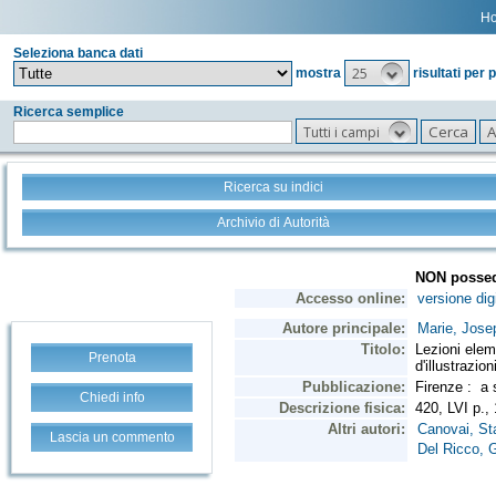
H
Seleziona banca dati
25
mostra
risultati per 
Ricerca semplice
Tutti i campi
Ricerca su indici
Archivio di Autorità
Prenota
Chiedi info
Lascia un commento