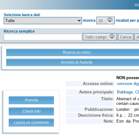
H
Seleziona banca dati
25
mostra
risultati per 
Ricerca semplice
Tutti i campi
Ricerca su indici
Archivio di Autorità
Prenota
Chiedi info
Lascia un commento