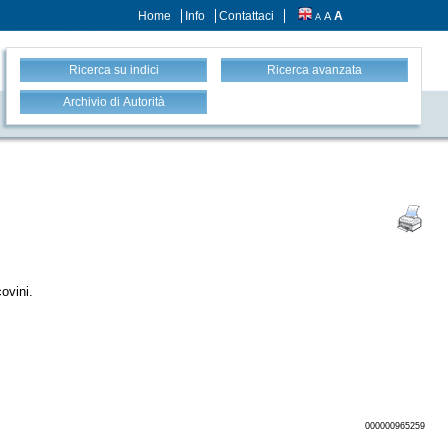
Home
Info
Contattaci
A
A
A
Ricerca su indici
Ricerca avanzata
Archivio di Autorità