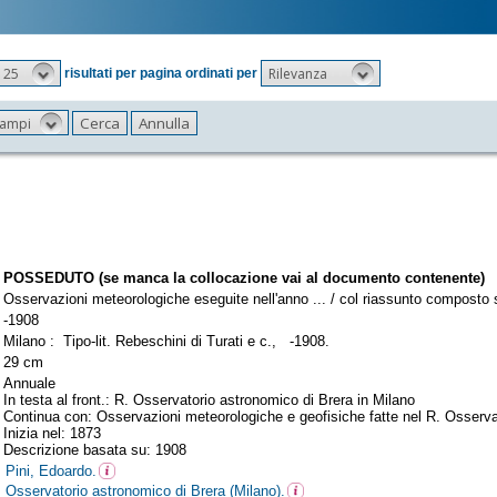
25
Rilevanza
risultati per pagina ordinati per
 campi