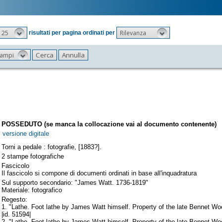
25
Rilevanza
risultati per pagina ordinati per
 campi