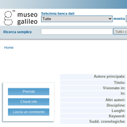
Seleziona banca dati
mostra
Tutti i
Ricerca semplice
Home
Prenota
Chiedi info
Lascia un commento