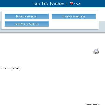
Home
Info
Contattaci
A
A
A
Ricerca su indici
Ricerca avanzata
Archivio di Autorità