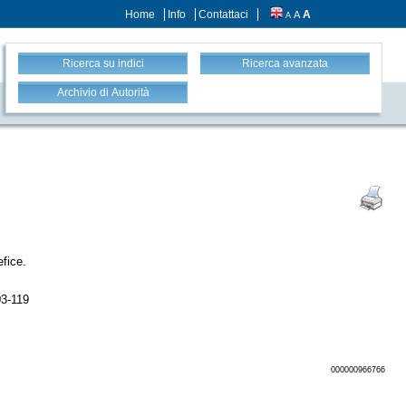
Home
Info
Contattaci
A
A
A
Ricerca su indici
Ricerca avanzata
Archivio di Autorità