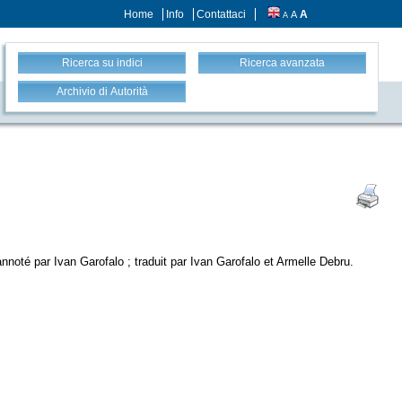
Home
Info
Contattaci
A
A
A
Ricerca su indici
Ricerca avanzata
Archivio di Autorità