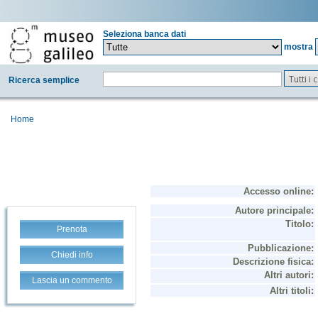
Seleziona banca dati
mostra
Tutti i
Ricerca semplice
Home
Prenota
Chiedi info
Lascia un commento