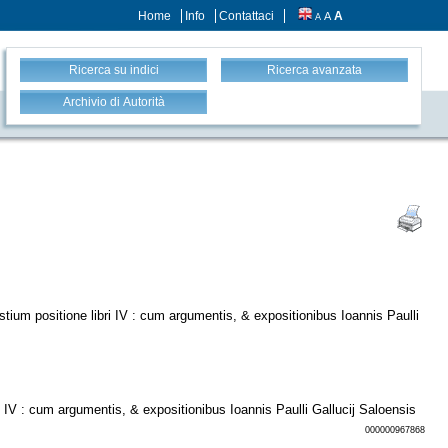
Home
Info
Contattaci
A
A
A
Ricerca su indici
Ricerca avanzata
Archivio di Autorità