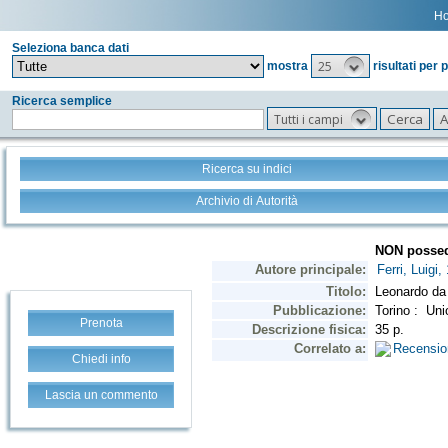
H
Seleziona banca dati
25
mostra
risultati per 
Ricerca semplice
Tutti i campi
Ricerca su indici
Archivio di Autorità
Prenota
Chiedi info
Lascia un commento