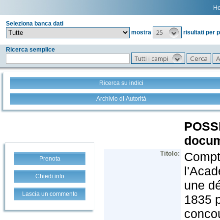
H
Seleziona banca dati
25
mostra
risultati per 
Ricerca semplice
Tutti i campi
Ricerca su indici
Archivio di Autorità
Prenota
Chiedi info
Lascia un commento