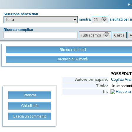
H
Seleziona banca dati
25
mostra
risultati per 
Ricerca semplice
Tutti i campi
Ricerca su indici
Archivio di Autorità
Prenota
Chiedi info
Lascia un commento