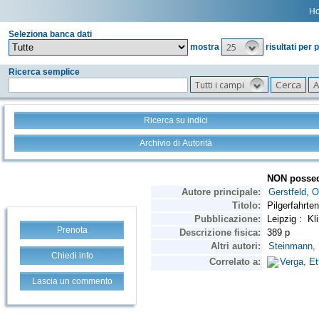
H
Seleziona banca dati
25
mostra
risultati per 
Ricerca semplice
Tutti i campi
Ricerca su indici
Archivio di Autorità
Prenota
Chiedi info
Lascia un commento