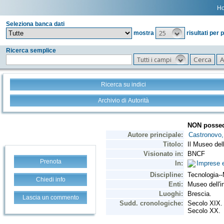
H
Seleziona banca dati
25
mostra
risultati per 
Ricerca semplice
Tutti i campi
Ricerca su indici
Archivio di Autorità
Prenota
Chiedi info
Lascia un commento