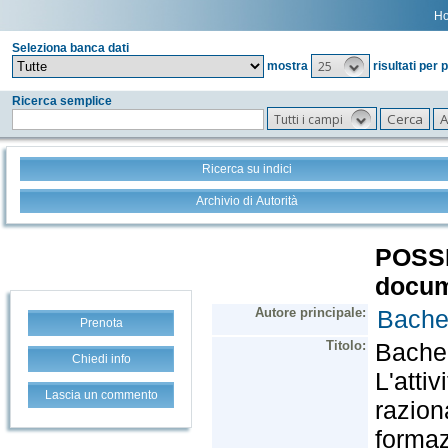
H
Seleziona banca dati
25
mostra
risultati per 
Ricerca semplice
Tutti i campi
Ricerca su indici
Archivio di Autorità
Prenota
Chiedi info
Lascia un commento