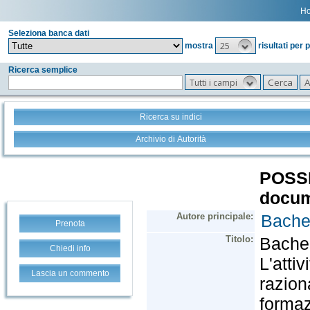
H
Seleziona banca dati
25
mostra
risultati per 
Ricerca semplice
Tutti i campi
Ricerca su indici
Archivio di Autorità
Prenota
Chiedi info
Lascia un commento