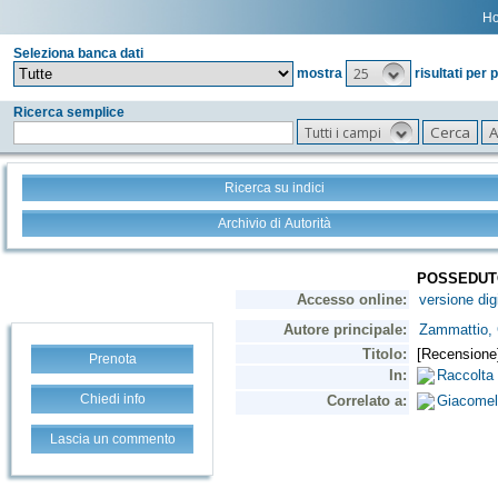
H
Seleziona banca dati
25
mostra
risultati per 
Ricerca semplice
Tutti i campi
Ricerca su indici
Archivio di Autorità
Prenota
Chiedi info
Lascia un commento