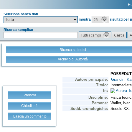
H
Seleziona banca dati
25
mostra
risultati per 
Ricerca semplice
Tutti i campi
Ricerca su indici
Archivio di Autorità
Prenota
Chiedi info
Lascia un commento