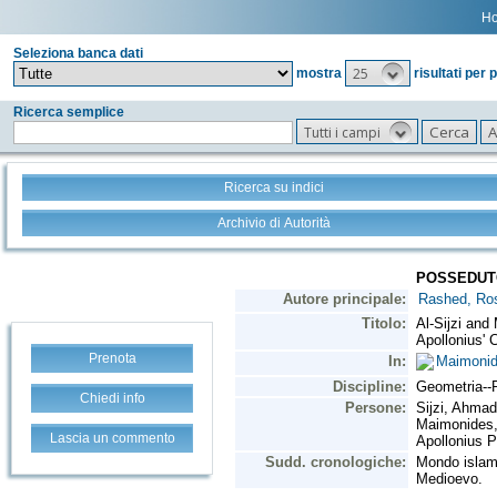
H
Seleziona banca dati
25
mostra
risultati per 
Ricerca semplice
Tutti i campi
Ricerca su indici
Archivio di Autorità
Prenota
Chiedi info
Lascia un commento