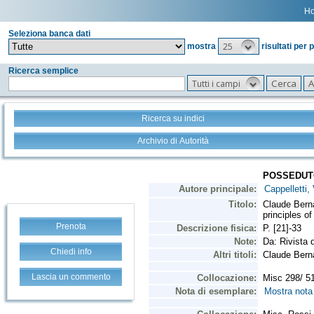
H
Seleziona banca dati
25
mostra
risultati per 
Ricerca semplice
Tutti i campi
Ricerca su indici
Archivio di Autorità
Prenota
Chiedi info
Lascia un commento