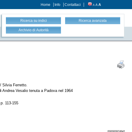
Home
Info
Contattaci
A
A
A
Ricerca su indici
Ricerca avanzata
Archivio di Autorità