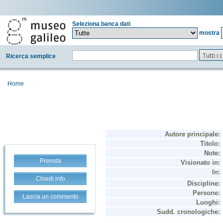
Seleziona banca dati
mostra
Tutti i
Ricerca semplice
Home
Prenota
Chiedi info
Lascia un commento