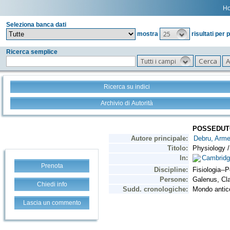
H
Seleziona banca dati
25
mostra
risultati per 
Ricerca semplice
Tutti i campi
Ricerca su indici
Archivio di Autorità
Prenota
Chiedi info
Lascia un commento