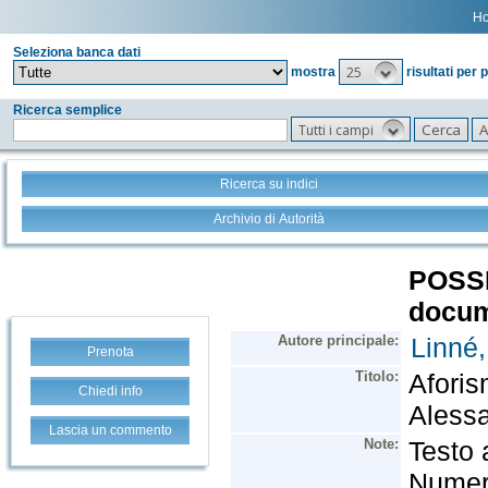
H
Seleziona banca dati
25
mostra
risultati per 
Ricerca semplice
Tutti i campi
Ricerca su indici
Archivio di Autorità
Prenota
Chiedi info
Lascia un commento