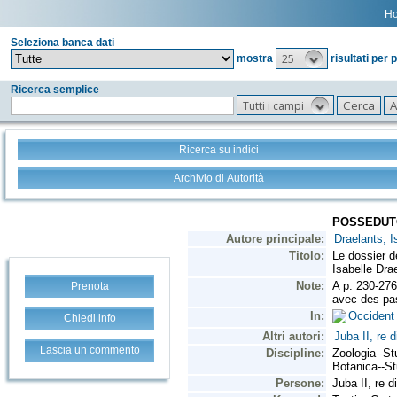
H
Seleziona banca dati
25
mostra
risultati per 
Ricerca semplice
Tutti i campi
Ricerca su indici
Archivio di Autorità
Prenota
Chiedi info
Lascia un commento