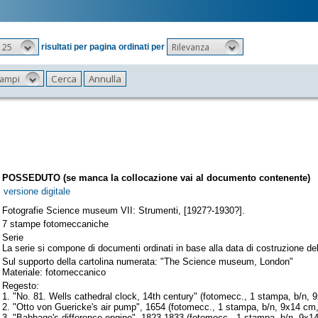
25
Rilevanza
risultati per pagina ordinati per
 campi