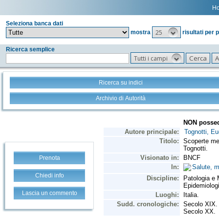
H
Seleziona banca dati
25
mostra
risultati per 
Ricerca semplice
Tutti i campi
Ricerca su indici
Archivio di Autorità
Prenota
Chiedi info
Lascia un commento