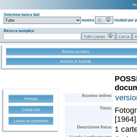
H
Seleziona banca dati
25
mostra
risultati per 
Ricerca semplice
Tutti i campi
Ricerca su indici
Archivio di Autorità
Prenota
Chiedi info
Lascia un commento