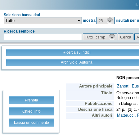
H
Seleziona banca dati
25
mostra
risultati per 
Ricerca semplice
Tutti i campi
Ricerca su indici
Archivio di Autorità
Prenota
Chiedi info
Lascia un commento