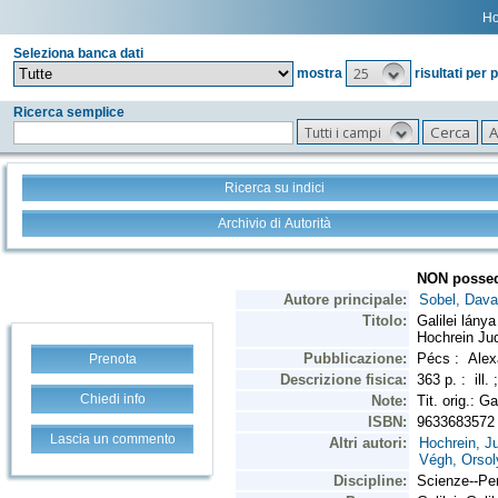
H
Seleziona banca dati
25
mostra
risultati per 
Ricerca semplice
Tutti i campi
Ricerca su indici
Archivio di Autorità
Prenota
Chiedi info
Lascia un commento