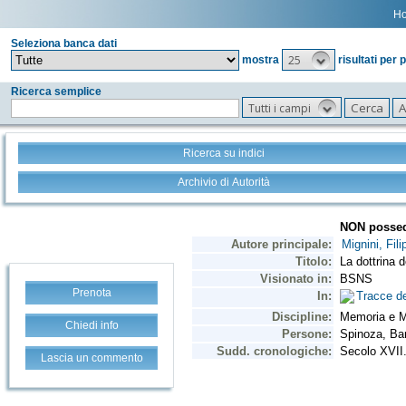
H
Seleziona banca dati
25
mostra
risultati per 
Ricerca semplice
Tutti i campi
Ricerca su indici
Archivio di Autorità
Prenota
Chiedi info
Lascia un commento