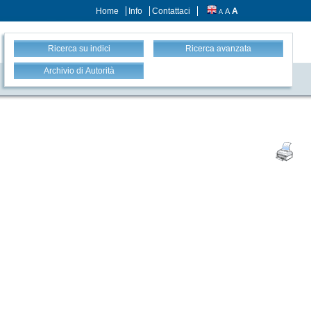
Home
Info
Contattaci
A
A
A
Ricerca su indici
Ricerca avanzata
Archivio di Autorità