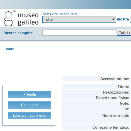
Seleziona banca dati
mostra
Tutti i
Ricerca semplice
Home
Prenota
Chiedi info
Lascia un commento