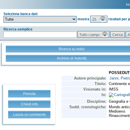
H
Seleziona banca dati
25
mostra
risultati per 
Ricerca semplice
Tutti i campi
Ricerca su indici
Archivio di Autorità
Prenota
Chiedi info
Lascia un commento