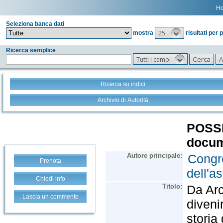
H
Seleziona banca dati
25
mostra
risultati per 
Ricerca semplice
Tutti i campi
Ricerca su indici
Archivio di Autorità
Prenota
Chiedi info
Lascia un commento