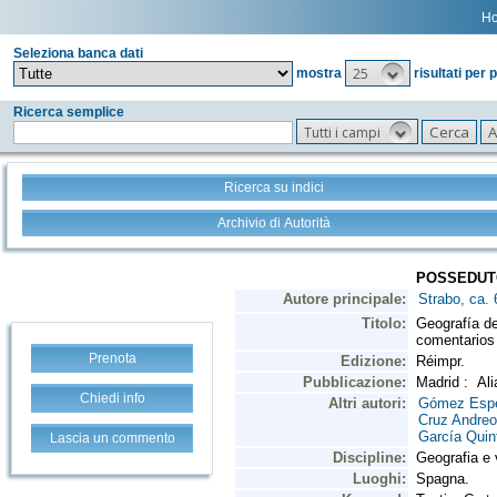
H
Seleziona banca dati
25
mostra
risultati per 
Ricerca semplice
Tutti i campi
Ricerca su indici
Archivio di Autorità
Prenota
Chiedi info
Lascia un commento