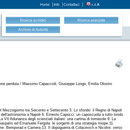
Home
Info
Contattaci
A
A
A
Ricerca su indici
Ricerca avanzata
Archivio di Autorità