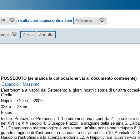
25
Rilevanza
risultati per pagina ordinati per
 campi