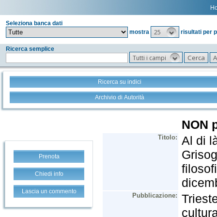
H
Seleziona banca dati
25
mostra
risultati per 
Ricerca semplice
Tutti i campi
Ricerca su indici
Archivio di Autorità
Prenota
Chiedi info
Lascia un commento