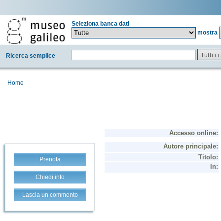
Seleziona banca dati
mostra
Tutti i
Ricerca semplice
Home
Prenota
Chiedi info
Lascia un commento