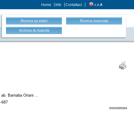
Home
Info
Contattaci
A
A
A
Ricerca su indici
Ricerca avanzata
Archivio di Autorità