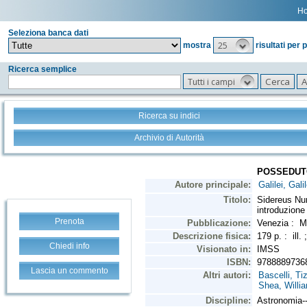
H
Seleziona banca dati
25
mostra
risultati per 
Ricerca semplice
Tutti i campi
Ricerca su indici
Archivio di Autorità
Prenota
Chiedi info
Lascia un commento