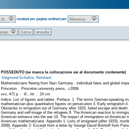
25
Rilevanza
risultati per pagina ordinati per
 campi