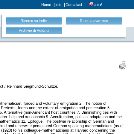
Home
Info
Contattaci
A
A
A
Ricerca su indici
Ricerca avanzata
Archivio di Autorità