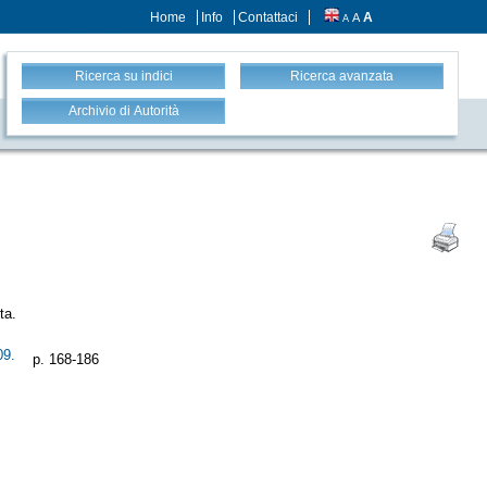
Home
Info
Contattaci
A
A
A
Ricerca su indici
Ricerca avanzata
Archivio di Autorità