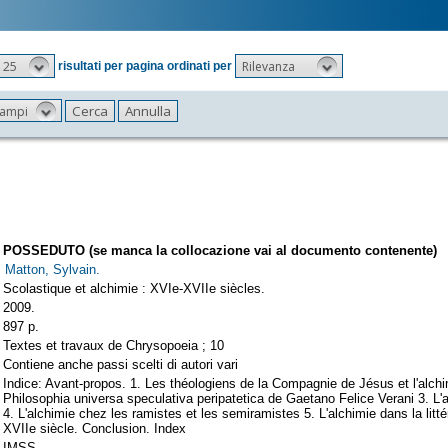
25
Rilevanza
risultati per pagina ordinati per
 campi