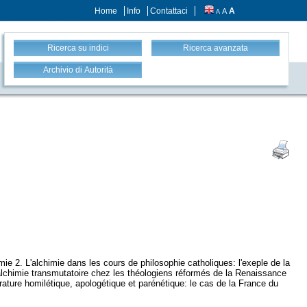
Home
Info
Contattaci
A
A
A
Ricerca su indici
Ricerca avanzata
Archivio di Autorità