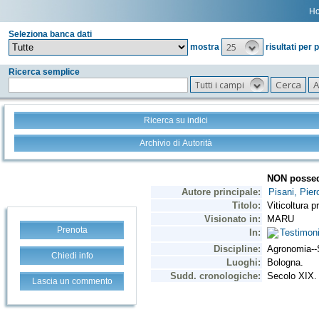
H
Seleziona banca dati
25
mostra
risultati per 
Ricerca semplice
Tutti i campi
Ricerca su indici
Archivio di Autorità
Prenota
Chiedi info
Lascia un commento